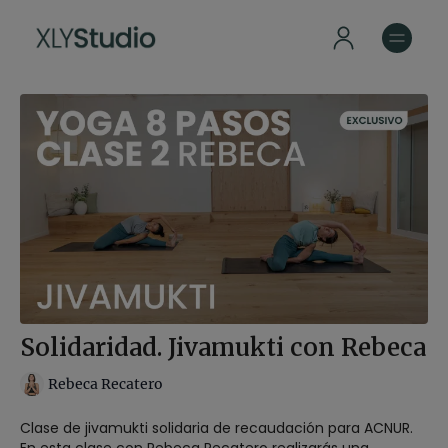
Solidaridad. Jivamukti con Rebeca
Rebeca Recatero
Clase de jivamukti solidaria de recaudación para ACNUR.
En esta clase con Rebeca Recatero realizarás una