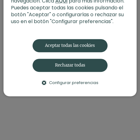
navegación. Clica
AQUÍ
para más información.
QUIZÁS TAMBIÉN TE INTERESE:
Amor hacia ti con Candida
Puedes aceptar todas las cookies pulsando el
Vivalda
botón "Aceptar" o configurarlas o rechazar su
uso en el botón "Configurar preferencias".
Aceptar todas las cookies
Rechazar todas
Configurar preferencias