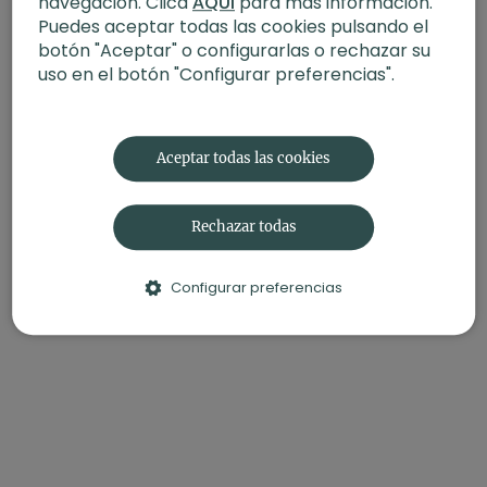
navegación. Clica
AQUÍ
para más información.
Nivel
: multinivel
Puedes aceptar todas las cookies pulsando el
Intensidad
: 3 (activa)
Material
: mancuernas
botón "Aceptar" o configurarlas o rechazar su
Enfoque
: todo el cuerpo
uso en el botón "Configurar preferencias".
Contenido relacionado:
Fuerza HIIT丨Full body (nivel 1)
con Fer
Aceptar todas las cookies
Rechazar todas
Configurar preferencias