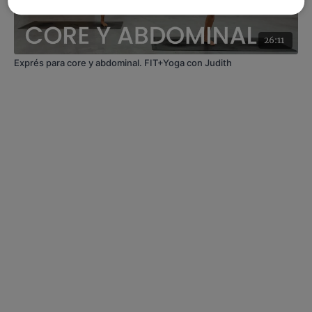
26:11
Exprés para core y abdominal. FIT+Yoga con Judith