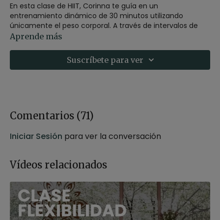
En esta clase de HIIT, Corinna te guía en un
entrenamiento dinámico de 30 minutos utilizando
únicamente el peso corporal. A través de intervalos de
esfuerzo y recuperación, trabajarás todo el cuerpo con
Aprende más
ejercicios funcionales que elevan las pulsaciones
mientras fortalecen piernas, core y tren superior.
Suscríbete para ver
No necesitas material, solo energía y ganas de moverte.
Una sesión intensa y efectiva para mejorar tu resistencia,
quemar energía y tonificar el cuerpo en poco tiempo.
Estilo
: HIIT
Comentarios (
71
)
Profesor
: Corinna Hirtenlehner
Duración
: 31 minutos
Iniciar Sesión
para ver la conversación
Nivel
: multinivel
Intensidad
: 3 (activa)
Material
: sin material
Vídeos relacionados
Enfoque
: todo el cuerpo
Propósito
: Entusiasmo, tu impulso vital
Fecha
: 11 de abril 2026
Contenido relacionado:
HIIT sin material. HIIT con