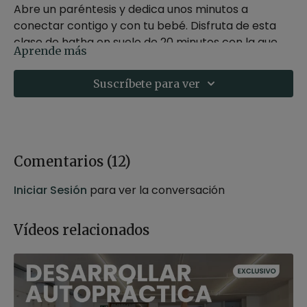
Abre un paréntesis y dedica unos minutos a
conectar contigo y con tu bebé. Disfruta de esta
clase de hatha en suelo de 20 minutos con la que
Aprende más
mejorarás la flexibilidad y la movilidad de tus
Profesora Andrea Cortijo, profesora de hatha yoga,
caderas. Está clase está diseñada para
yoga prenatal y yin yoga.
Suscríbete para ver
embarazadas a partir del segundo trimestre de
embarazo.
Si estás embarazada, quizás te interese nuestro
curso específico:
PROGRAMA YOGA PARA
EMBARAZADAS
Comentarios (
12
)
Iniciar Sesión
para ver la conversación
Vídeos relacionados