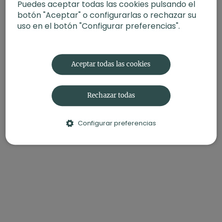
Puedes aceptar todas las cookies pulsando el
Material
: bloques
botón "Aceptar" o configurarlas o rechazar su
Enfoque
: caderas
uso en el botón "Configurar preferencias".
Propósito
: Entusiasmo, tu impulso vital
Fecha
: 2 de abril 2026
Contenido relacionado:
Movilidad de caderas. Hatha
Aceptar todas las cookies
suave exprés con Andrea
Rechazar todas
Configurar preferencias