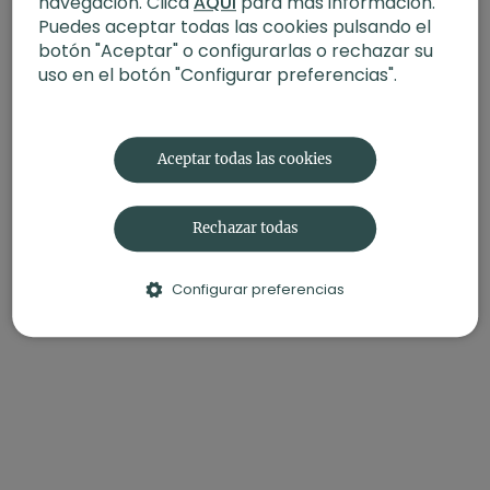
navegación. Clica
AQUÍ
para más información.
Fecha
: 14 de mayo 2026
Puedes aceptar todas las cookies pulsando el
Contenido relacionado:
Equilibrio y escucha. Hatha con
botón "Aceptar" o configurarlas o rechazar su
Andrea
uso en el botón "Configurar preferencias".
Aceptar todas las cookies
Rechazar todas
Configurar preferencias