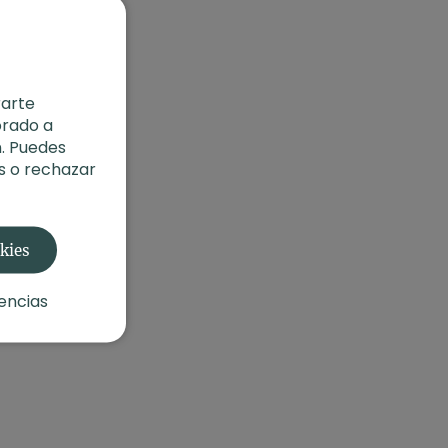
rarte
orado a
. Puedes
s o rechazar
okies
encias