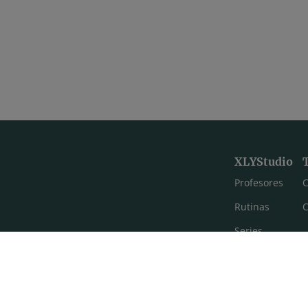
XLYStudio
Profesores
C
Rutinas
C
Series
Estilos de yoga
Meditación
FAQ's