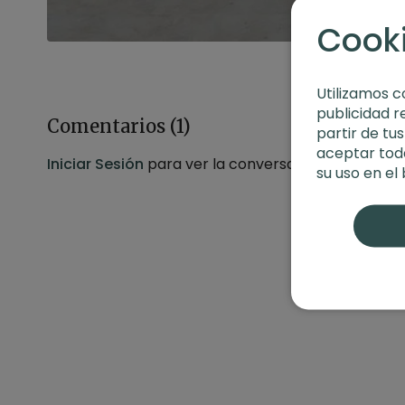
Cook
Utilizamos c
publicidad r
Comentarios (
1
)
partir de tu
aceptar toda
Iniciar Sesión
para ver la conversación
su uso en el