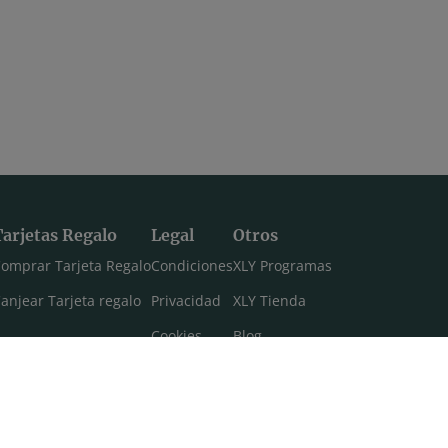
Tarjetas Regalo
Legal
Otros
omprar Tarjeta Regalo
Condiciones
XLY Programas
anjear Tarjeta regalo
Privacidad
XLY Tienda
Cookies
Blog
Aviso legal
Máster 108