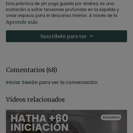
Esta práctica de yin yoga guiada por Andrea, es una
invitación a soltar tensiones profundas en la espalda y
crear espacio para el descanso interior. A través de la
quietud y la respiración consciente, cultivaremos la
Aprende más
atención plena, permitiendo que el cuerpo se abra de
forma natural, sin esfuerzo ni juicio.
Suscríbete para ver
Cada postura será una oportunidad para escuchar lo que
el cuerpo necesita, reconectar con el presente y permitir
que la energía se asiente con suavidad. Desde la
inmovilidad aparente del Yin, aprenderemos a habitar el
cuerpo con presencia, entregándonos a la experiencia tal
Comentarios (
68
)
como es.
Iniciar Sesión
para ver la conversación
Una clase ideal para equilibrar cuerpo y mente, liberar la
rigidez física y emocional, y recordar que en la pausa
también ocurre la transformación.
Vídeos relacionados
Estilo
: yin yoga
Profesor
: Andrea Cortijo
Duración
: 45 minutos
Nivel
: multinivel