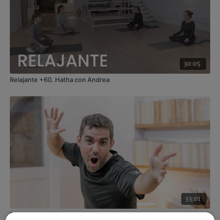
Intensidad
: 1 (pasiva)
Material
: bolster, cinturón, bloque
Enfoque
: espalda
Propósito
: Manifiesta tu dirección
Fecha
: 6 de noviembre 2025
Contenido relacionado
:
Flexiones. Yin yoga con Agus
30:05
Relajante +60. Hatha con Andrea
33:01
Risoterapia. Taller con Alberto Jiménez