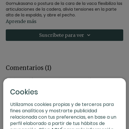
Gomukasana o postura de la cara de la vaca flexibiliza las
articulaciones de la cadera, alivia tensiones en la parte
alta de la espalda, y abre el pecho.
Contraindicaciones:
No la practiques completa si tienes
Aprende más
una lesión grave en las rodillas o dolores intensos en la
espalda alta.
Suscríbete para ver
Comentarios (
1
)
Iniciar Sesión
para ver la conversación
Cookies
Utilizamos cookies propias y de terceros para
fines analíticos y mostrarte publicidad
relacionada con tus preferencias, en base a un
perfil elaborado a partir de tus hábitos de