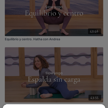
Material
: bandas y mancuernas
Enfoque
: glúteo y abdomen
Contenido relacionado:
Abs & glúteo power. HIIT con
Corinna
43:46
Equilibrio y centro. Hatha con Andrea
43:55
Espalda sin carga. Yin yoga con Andrea