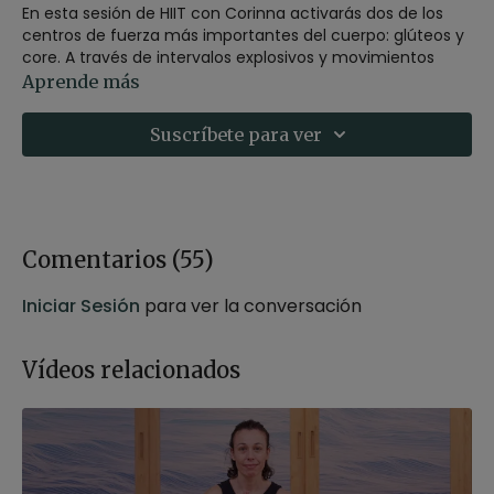
En esta sesión de HIIT con Corinna activarás dos de los
centros de fuerza más importantes del cuerpo: glúteos y
core. A través de intervalos explosivos y movimientos
funcionales, trabajarás la potencia, la estabilidad y la
Aprende más
resistencia, esculpiendo la zona media y fortaleciendo
toda la cadena posterior.
Suscríbete para ver
Cada bloque combina cardio de intensidad moderada-
alta con ejercicios localizados para elevar la frecuencia
cardíaca, tonificar en profundidad y mejorar tu postura y
control corporal.
Una clase dinámica y motivadora que te impulsa a
Comentarios (
55
)
superar tus límites, generar energía y sentir una
activación total. Ideal para quienes buscan un
Iniciar Sesión
para ver la conversación
entrenamiento eficiente, fuerte y cien por cien
revitalizante.
Vídeos relacionados
Estilo
: fitness
Profesor
: Corinna Hirtenlehner
Duración
: 33 minutos
Nivel
: multinivel
Intensidad
: 3 (activa)