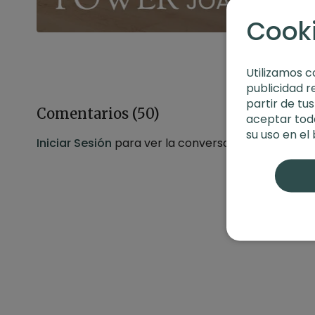
Cook
Utilizamos c
publicidad r
partir de tu
Comentarios (
50
)
aceptar toda
su uso en el
Iniciar Sesión
para ver la conversación