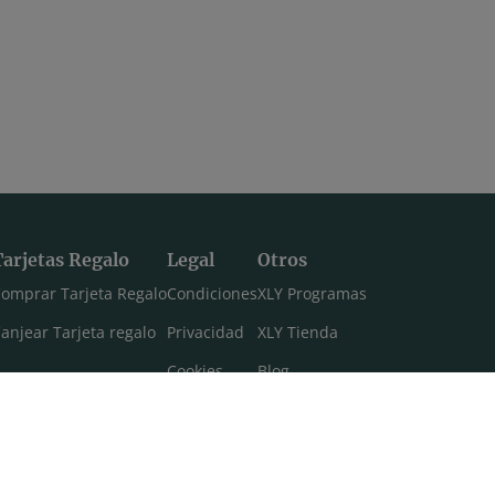
Tarjetas Regalo
Legal
Otros
omprar Tarjeta Regalo
Condiciones
XLY Programas
anjear Tarjeta regalo
Privacidad
XLY Tienda
Cookies
Blog
Aviso legal
Máster 108