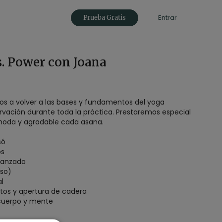
Entrar
Prueba Gratis
 Power con Joana
os a volver a las bases y fundamentos del yoga
rvación durante toda la práctica. Prestaremos especial
moda y agradable cada asana.
só
os
vanzado
nso)
al
os y apertura de cadera
cuerpo y mente
 2024
nado:
Entrevista a Laia Villegas sobre filosofía de los