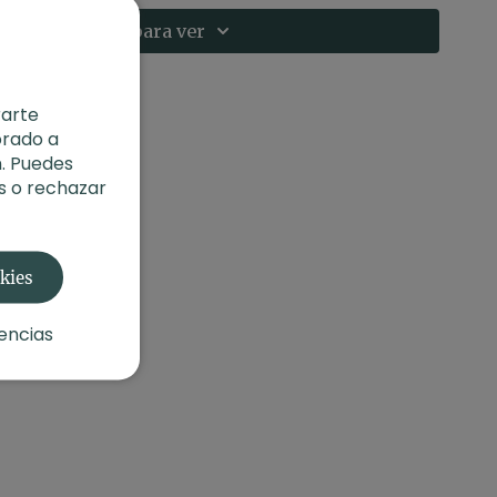
Suscríbete para ver
rarte
orado a
. Puedes
s o rechazar
okies
encias