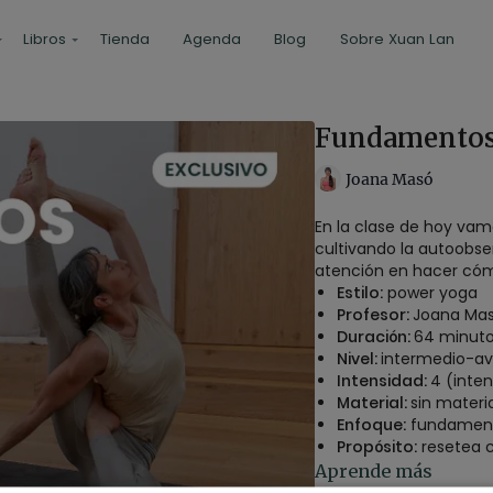
Libros
Tienda
Agenda
Blog
Sobre Xuan Lan
Fundamentos.
Joana Masó
En la clase de hoy vam
cultivando la autoobse
atención en hacer có
Estilo:
power yoga
Profesor:
Joana Ma
Duración:
64 minut
Nivel:
intermedio-a
Intensidad:
4 (inte
Material:
sin materi
Enfoque:
fundament
Propósito:
resetea 
Fecha: 23 de enero
Aprende más
Contenido relacio