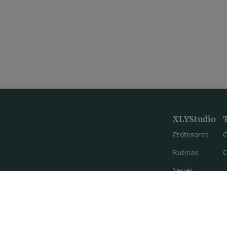
XLYStudio
Profesores
C
Rutinas
C
Series
Estilos de yoga
Meditación
FAQ's