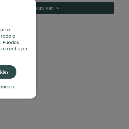
Suscríbete para ver
rarte
orado a
. Puedes
s o rechazar
okies
encias