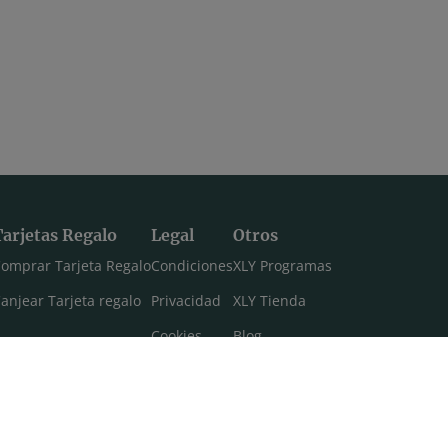
Tarjetas Regalo
Legal
Otros
omprar Tarjeta Regalo
Condiciones
XLY Programas
anjear Tarjeta regalo
Privacidad
XLY Tienda
Cookies
Blog
Aviso legal
Máster 108