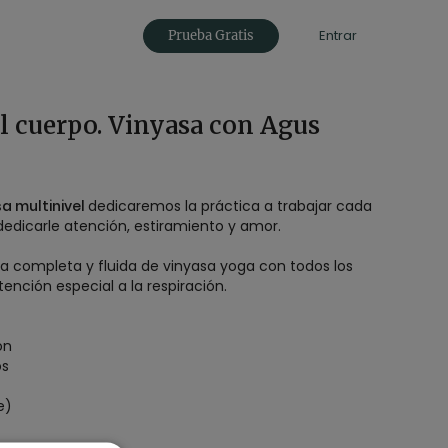
Entrar
Prueba Gratis
el cuerpo. Vinyasa con Agus
a multinivel
dedicaremos la práctica a trabajar cada
dedicarle atención, estiramiento y amor.
 completa y fluida de vinyasa yoga con todos los
ención especial a la respiración.
on
os
e)
erpo