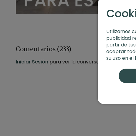
Cook
Utilizamos c
publicidad r
partir de tu
Comentarios (
233
)
aceptar toda
su uso en el
Iniciar Sesión
para ver la conversación