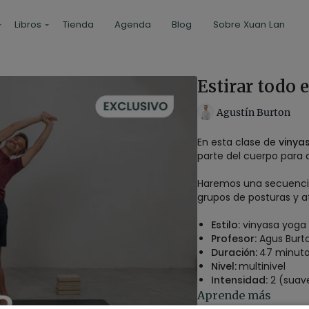
Libros
Tienda
Agenda
Blog
Sobre Xuan Lan
Estirar todo 
Agustín Burton
En esta clase de
vinyas
parte del cuerpo para 
Haremos una secuencia
grupos de posturas y at
Estilo:
vinyasa yoga
Profesor:
Agus Burt
Duración:
47 minut
Nivel:
multinivel
Intensidad:
2 (suav
Material:
2 bloques
Aprende más
Enfoque:
todo el cu