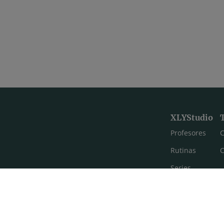
XLYStudio
Profesores
C
Rutinas
C
Series
Estilos de yoga
Meditación
FAQ's