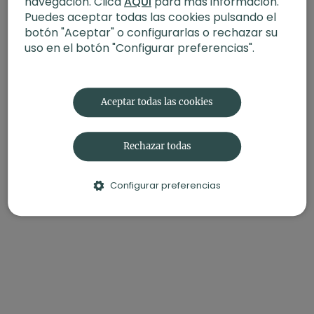
navegación. Clica
AQUÍ
para más información.
Puedes aceptar todas las cookies pulsando el
Contenido relacionado:
Armonía del equilibrio. Yoga con
Xuan Lan
botón "Aceptar" o configurarlas o rechazar su
uso en el botón "Configurar preferencias".
Aceptar todas las cookies
Rechazar todas
Configurar preferencias