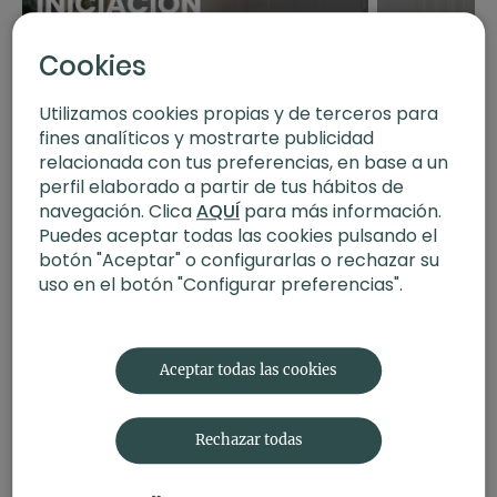
Contenido relacionado:
FIT+Yoga | Apertura de
caderas con Judith
Cookies
Utilizamos cookies propias y de terceros para
16:00
fines analíticos y mostrarte publicidad
relacionada con tus preferencias, en base a un
Conecta desde el suelo. Hatha con Xuan Lan
Apertura de cade
perfil elaborado a partir de tus hábitos de
navegación. Clica
AQUÍ
para más información.
Puedes aceptar todas las cookies pulsando el
botón "Aceptar" o configurarlas o rechazar su
uso en el botón "Configurar preferencias".
Aceptar todas las cookies
Rechazar todas