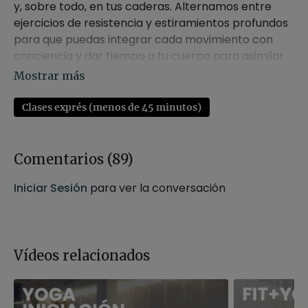
y, sobre todo, en tus caderas. Alternamos entre
ejercicios de resistencia y estiramientos profundos
para que puedas integrar cada movimiento con
conciencia y dar tiempo a tu cuerpo para asimilar
la práctica.
Si buscas un reto extra, puedes incorporar
Clases exprés (menos de 45 minutos)
mancuernas y así aumentar la intensidad y la
activación muscular. Te acompañamos a explorar
tu movilidad y a fortalecer desde la raíz.
Comentarios (
89
)
Estilo
: vinyasa
Iniciar Sesión
para ver la conversación
Profesor
: Liana Grieg
Duración
: 29 minutos
Nivel
: intermedio, avanzado
Intensidad
: 3 (activa)
Vídeos relacionados
Material
: mancuernas (opcionales)
Enfoque
: caderas, glúteos, piernas