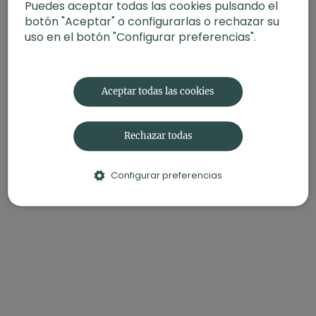
Puedes aceptar todas las cookies pulsando el
-
Enfoque
: Todo el cuerpo
botón "Aceptar" o configurarlas o rechazar su
-
Propósito
: Deseo y desapego
uso en el botón "Configurar preferencias".
-
Fecha
: 18 de febrero 2025
Contenido relacionado:
Acepta y fluye. Power flow con
Joana
Aceptar todas las cookies
Rechazar todas
Configurar preferencias