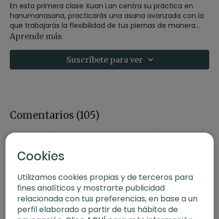
En esta primera clase Xuan Lan centra su práctica en
hanumanasana, practicarás una asana avanzada con la
que trabajarás la flexibilidad de tus piernas de manera
progresiva.
Aprende más
Clase del 10 de enero de 2022.
Suscríbete para ver
Comentarios (
105
)
Iniciar Sesión
para ver la conversación
Cookies
Utilizamos cookies propias y de terceros para
fines analíticos y mostrarte publicidad
relacionada con tus preferencias, en base a un
perfil elaborado a partir de tus hábitos de