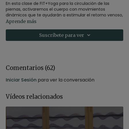
En esta clase de FIT+Yoga para la circulación de las
piernas, activaremos el cuerpo con movimientos
dinámicos que te ayudarán a estimular el retorno venoso,
liberar la sensación de pesadez y reactivar la energía en
Aprende más
las piernas.
Suscríbete para ver
A través de una combinación de ejercicios de fuerza,
movilidad y respiración, trabajaremos para mejorar la
circulación, tonificar las piernas y favorecer una
sensación de ligereza y bienestar al finalizar la práctica.
Comentarios (
62
)
Iniciar Sesión
para ver la conversación
Vídeos relacionados