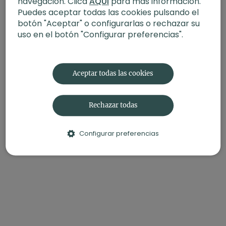
navegación. Clica
AQUÍ
para más información.
Material
: ninguno
Puedes aceptar todas las cookies pulsando el
Enfoque
: equilibrante
Propósito
: Sattva, retoma el equilibrio
botón "Aceptar" o configurarlas o rechazar su
Fecha
: 26 de enero 2026
uso en el botón "Configurar preferencias".
Contenido relacionado:
Anhelo y vacío. Vinyasa con
Arturo
Aceptar todas las cookies
Rechazar todas
Configurar preferencias