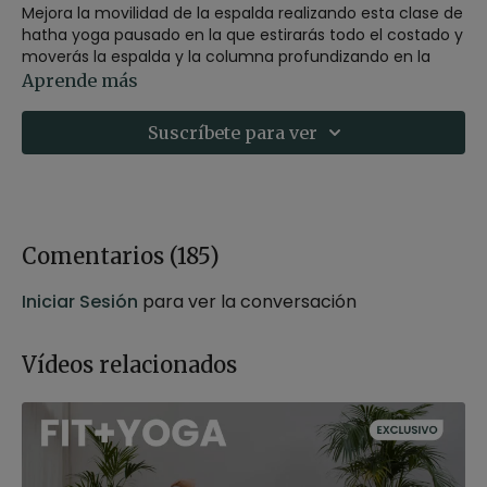
Mejora la movilidad de la espalda realizando esta clase de
hatha yoga pausado en la que estirarás todo el costado y
moverás la espalda y la columna profundizando en la
inclinación lateral.
Aprende más
Es una sesión suave y tranquila para a todos los niveles.
Suscríbete para ver
Estilo:
hatha flow
Profesor:
Xuan Lan
Duración:
43 minutos
Nivel:
multinivel
Intensidad:
2-3
Comentarios (
185
)
Material:
bloque opcional
Enfoque:
flexibilidad
Iniciar Sesión
para ver la conversación
Contenido relacionado:
Hatha flow para una espalda
sana
Vídeos relacionados