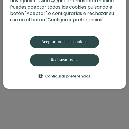
navegación. Clica
AQUÍ
para más información.
Puedes aceptar todas las cookies pulsando el
Directo del 4 de noviembre de 2021
botón "Aceptar" o configurarlas o rechazar su
Propósito del mes 5 elementos.
uso en el botón "Configurar preferencias".
Aceptar todas las cookies
Rechazar todas
Configurar preferencias