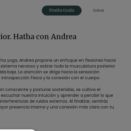
Entrar
Prueba Gratis
ior. Hatha con Andrea
tha yoga, Andrea propone un enfoque en flexiones hacia
sistema nervioso y estirar toda la musculatura posterior
alda baja. La atención se dirige hacia la sensación
introspección física y la conexión con el cuerpo.
ión consciente y posturas sostenidas, se cultiva el
 escuchar nuestra intuición y aprender a percibir lo que
interferencias de ruidos externos. Al finalizar, sentirás
ayor presencia interna y una conexión más clara con tu
rtijo