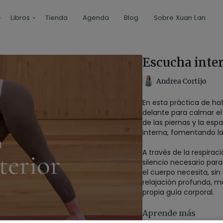
Libros
Tienda
Agenda
Blog
Sobre Xuan Lan
Escucha inter
Andrea Cortijo
En esta práctica de ha
delante para calmar el 
de las piernas y la esp
interna, fomentando la 
A través de la respirac
silencio necesario para
el cuerpo necesita, sin 
relajación profunda, m
propia guía corporal.
Estilo
: hatha yoga
Aprende más
Profesor
: Andrea Co