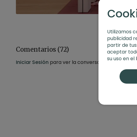
Cook
Utilizamos c
publicidad r
partir de tu
Comentarios (
72
)
aceptar toda
su uso en el
Iniciar Sesión
para ver la conversación