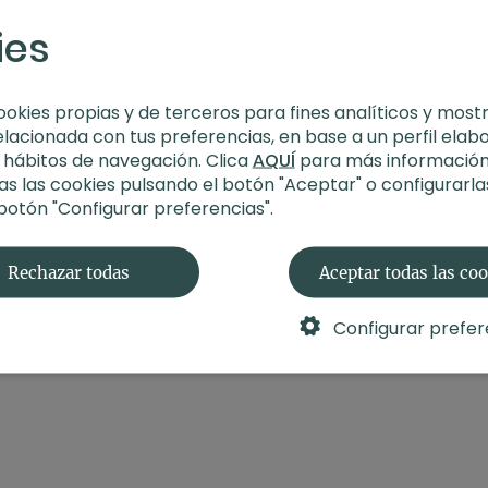
Duración
: 57 minut
ies
Nivel
: principiantes
Intensidad
: 3 (acti
Material
: bloque, ci
Enfoque
: flexibilid
ookies propias y de terceros para fines analíticos y most
Propósito
: Intuició
elacionada con tus preferencias, en base a un perfil elab
Fecha
: 19 de febrer
s hábitos de navegación. Clica
AQUÍ
para más información
s las cookies pulsando el botón "Aceptar" o configurarla
Contenido relacionad
 botón "Configurar preferencias".
Rechazar todas
Aceptar todas las co
Configurar prefer