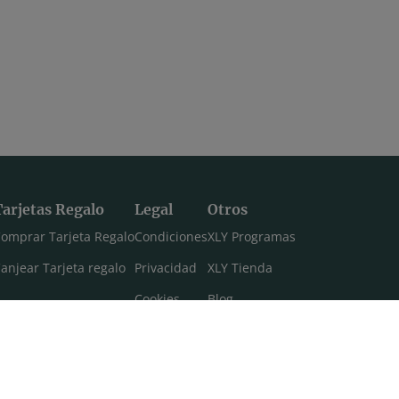
Tarjetas Regalo
Legal
Otros
omprar Tarjeta Regalo
Condiciones
XLY Programas
anjear Tarjeta regalo
Privacidad
XLY Tienda
Cookies
Blog
Aviso legal
Máster 108