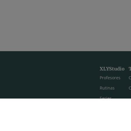
XLYStudio
Profesores
C
Rutinas
C
Series
Estilos de yoga
Meditación
FAQ's