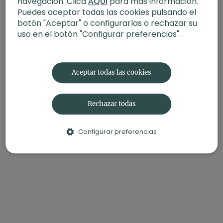
navegación. Clica
AQUÍ
para más información.
Puedes aceptar todas las cookies pulsando el
Contenido relacionado
:
Equilibrio. Hatha flow con Andrea
botón "Aceptar" o configurarlas o rechazar su
uso en el botón "Configurar preferencias".
Aceptar todas las cookies
Rechazar todas
Configurar preferencias