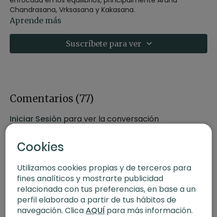
Chandrasana, Vrksasana y Kakasana.
Aprende más
Trabajaremos caderas, piernas y la concentración.
Comenzamos a preparar la postura cumbre del mes:
Suscríbete para ver
Urdhva Dhanurasana. Puedes seguir trabajando las
extensiones de columna con este episodio de la serie de
yoga para principiantes:
Replay del 5 de mayo de 2022.
Yoga para principiantes con Agus
| Extensiones (34 min)
Comentarios (
77
)
Iniciar Sesión
para ver la conversación
Cookies
Utilizamos cookies propias y de terceros para
fines analíticos y mostrarte publicidad
relacionada con tus preferencias, en base a un
perfil elaborado a partir de tus hábitos de
navegación. Clica
AQUÍ
para más información.