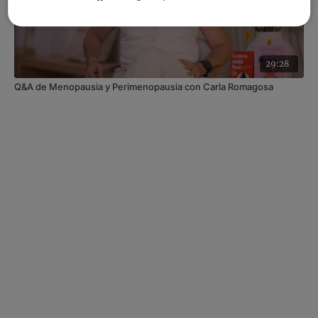
29:28
Q&A de Menopausia y Perimenopausia con Carla Romagosa