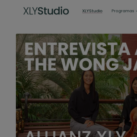
XLYStudio
Programas