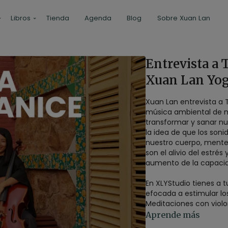
Libros
Tienda
Agenda
Blog
Sobre Xuan Lan
Entrevista a 
Xuan Lan Yog
Xuan Lan entrevista a 
música ambiental de 
transformar y sanar nuestras vidas. La sonoterapia
la idea de que los son
nuestro cuerpo, mente y
son el alivio del estrés
aumento de la capaci
En XLYStudio tienes a t
efocada a estimular lo
Meditaciones con violo
un mayor sentimiento d
Aprende más