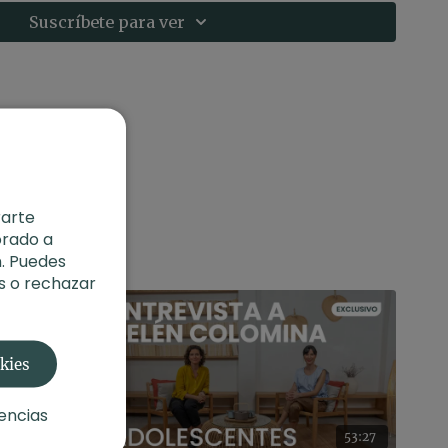
ació de una pregunta que ella misma se formuló "Si
Suscríbete para ver
s los días por el resto de tu vida, sin que el dinero
 sería?" la respuesta fue: "Meditar y tocar el
como inició su viaje en 2019 y se convirtió en un
idió hacer música ambiental para violonchelo con el
web
http://thewongjanice.com
rarte
orado a
. Puedes
s o rechazar
okies
encias
01:03:52
53:27