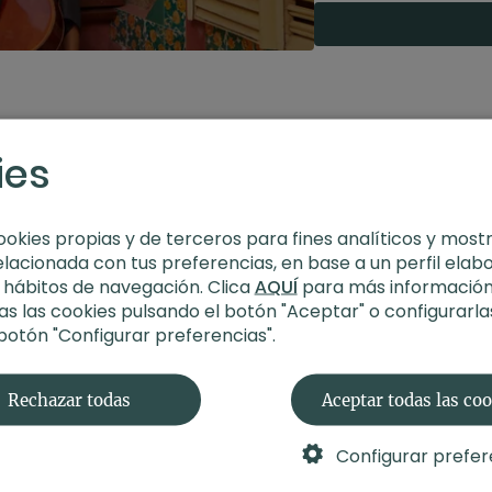
Su proyecto personal n
pudieras hacer algo todo
fuera un problema, ¿qué
violonchelo". Y así fue 
violonchelista que dec
propósito de meditar.
ies
@thewongjanice
y su 
ookies propias y de terceros para fines analíticos y most
elacionada con tus preferencias, en base a un perfil elab
s hábitos de navegación. Clica
AQUÍ
para más información
s las cookies pulsando el botón "Aceptar" o configurarla
 botón "Configurar preferencias".
Rechazar todas
Aceptar todas las co
Configurar prefer
34:00