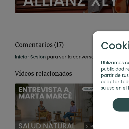
Cook
Comentarios (
17
)
Iniciar Sesión
para ver la conversación
Utilizamos c
publicidad r
Vídeos relacionados
partir de tu
aceptar toda
su uso en el
51:07