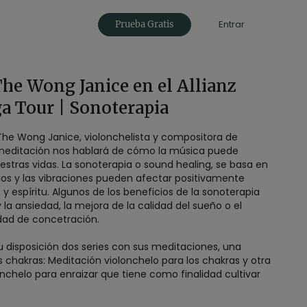
Entrar
Prueba Gratis
The Wong Janice en el Allianz
a Tour | Sonoterapia
The Wong Janice, violonchelista y compositora de
meditación nos hablará de cómo la música puede
 o sound healing, se basa en
idos y las vibraciones pueden afectar positivamente
 espíritu. Algunos de los beneficios de la sonoterapia
 y la ansiedad, la mejora de la calidad del sueño o el
dad de concetración.
u disposición dos series con sus meditaciones, una
s chakras: Meditación violonchelo para los chakras y otra
nchelo para enraizar que tiene como finalidad cultivar
e calma y estabilidad interior.