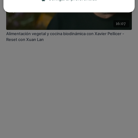
16:07
Alimentación vegetal y cocina biodinámica con Xavier Pellicer -
Reset con Xuan Lan