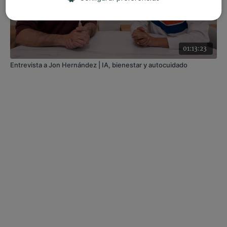
01:13:23
Entrevista a Jon Hernández | IA, bienestar y autocuidado