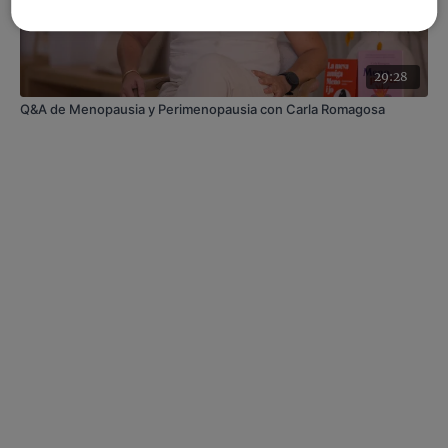
29:28
Q&A de Menopausia y Perimenopausia con Carla Romagosa