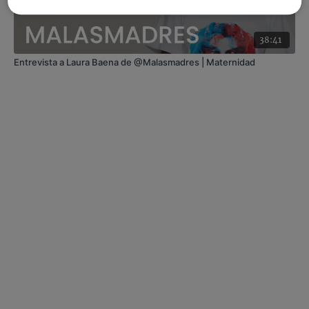
38:41
Entrevista a Laura Baena de @Malasmadres | Maternidad