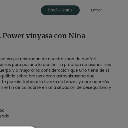
Entrar
Prueba Gratis
 Power vinyasa con Nina
iones que nos sacan de nuestra zona de confort
nos para pasar a la acción. La práctica de asanas nos
cuerpo y a mejorar la consideración que uno tiene de sí
quilibrio sobre brazos como astavakrasana que
se te permie trabajar la fuerza de brazos y core además
 el fin de colocarte en una situación de desequilibrio y
os
zado
ional)