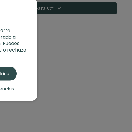
librio sobre brazos
Suscríbete para ver
o
de 2022
rarte
orado a
. Puedes
s o rechazar
okies
encias