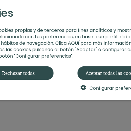
Enfoque: Cadera/ Equi
ies
Propósito:
Autocuidad
Replay 26 de octubre 
ookies propias y de terceros para fines analíticos y most
elacionada con tus preferencias, en base a un perfil elab
s hábitos de navegación. Clica
AQUÍ
para más información
s las cookies pulsando el botón "Aceptar" o configurarla
 botón "Configurar preferencias".
Rechazar todas
Aceptar todas las co
Configurar prefer