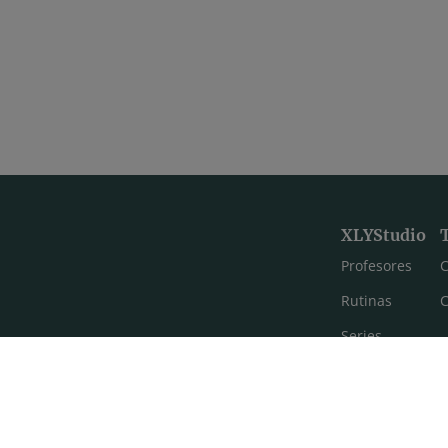
XLYStudio
Profesores
C
Rutinas
C
Series
Estilos de yoga
Meditación
FAQ's