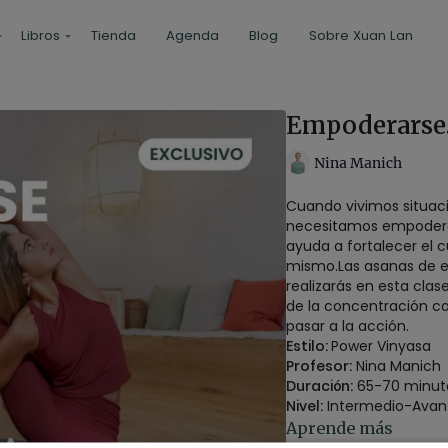
Libros
Tienda
Agenda
Blog
Sobre Xuan Lan
Empoderarse.
Nina Manich
Cuando vivimos situac
necesitamos empoderar
ayuda a fortalecer el 
mismo.Las asanas de e
realizarás en esta cla
de la concentración con
pasar a la acción.
Estilo:
Power Vinyasa
Profesor:
Nina Manich
Duración:
65-70 minut
Nivel:
Intermedio-Avan
Intensidad:
4
Aprende más
Material:
1 bloque (opc