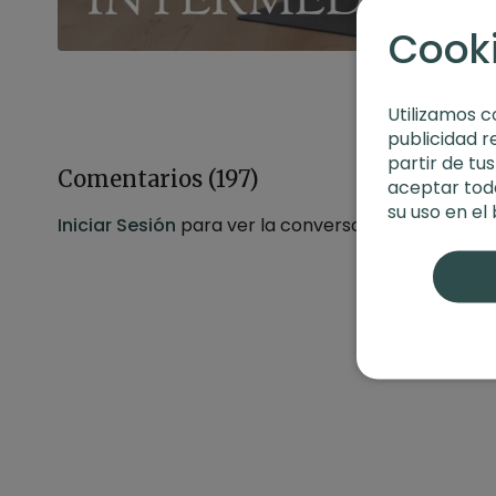
Cook
Utilizamos c
publicidad r
partir de tu
Comentarios (
197
)
aceptar toda
su uso en el
Iniciar Sesión
para ver la conversación