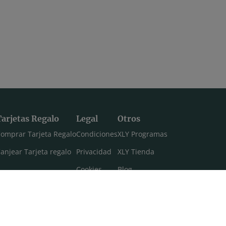
Tarjetas Regalo
Legal
Otros
omprar Tarjeta Regalo
Condiciones
XLY Programas
anjear Tarjeta regalo
Privacidad
XLY Tienda
Cookies
Blog
Aviso legal
Máster 108