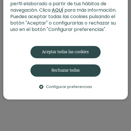
profunda
perfil elaborado a partir de tus hábitos de
Recomendaciones
: deja que la respiración acompañe
navegación. Clica
AQUÍ
para más información.
el movimiento lento sin forzarla. Si aparece fatiga,
Puedes aceptar todas las cookies pulsando el
reduce la amplitud del gesto y mantén la fluidez.
botón "Aceptar" o configurarlas o rechazar su
uso en el botón "Configurar preferencias".
Contenido relacionado:
Yoga Iyengar | Enfrentarse al
vacío. Posturas de extensiones con Rachele de Fino
Aceptar todas las cookies
Rechazar todas
Configurar preferencias