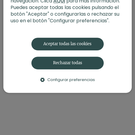
navegación. Clica
AQUÍ
para más información.
Material: 2 bloques
Puedes aceptar todas las cookies pulsando el
Enfoque: transiciones
Propósito: Pausa sabia
botón "Aceptar" o configurarlas o rechazar su
Fecha: 26 de agosto 2025
uso en el botón "Configurar preferencias".
Contenido relacionado:
Rocket Yoga | Transiciones y
posturas invertidas
Aceptar todas las cookies
Rechazar todas
Configurar preferencias