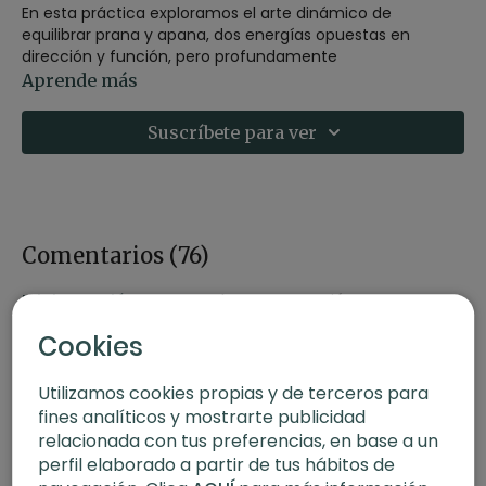
En esta práctica exploramos el arte dinámico de
equilibrar prana y apana, dos energías opuestas en
dirección y función, pero profundamente
complementarias. Como el cielo y la tierra, la inhalación y
Aprende más
la exhalación, estas fuerzas no se excluyen: se sostienen
mutuamente y mantienen el flujo vital.
Suscríbete para ver
Nos invitamos a entrar en un laboratorio de exploración,
donde cada asana, cada respiración y cada intención se
convierte en un espacio para percibir ese diálogo sutil.
Nos expandimos y nos enraizamos, subimos y
descendemos, sostenidas/os por un equilibrio que no es
Comentarios (
76
)
rígido, sino vivo y sensible.
Iniciar Sesión
para ver la conversación
Esta práctica cultiva presencia, autoconocimiento y
alineación energética, ayudándote a encontrar armonía
Cookies
entre fuerza y entrega, entre impulso y contención.
Utilizamos cookies propias y de terceros para
Estilo
: power yoga
fines analíticos y mostrarte publicidad
Profesor
: Mery Caro
relacionada con tus preferencias, en base a un
Duración
: 64 minutos
perfil elaborado a partir de tus hábitos de
Nivel
: avanzado