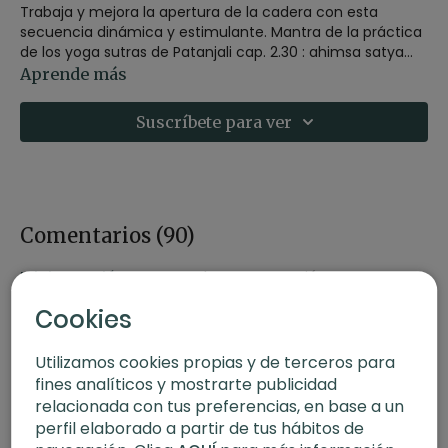
Trabaja y mejora la apertura de la cadera con esta
secuencia dinámica y estimulante. Mantra de la práctica
de los yoga sutras de Patanjali cap. 2.30 : ahimsa satya
asteya brahmacharya aparigraha.
Directo 1 de marzo de 2022
Aprende más
Suscríbete para ver
Comentarios (
90
)
Iniciar Sesión
para ver la conversación
Cookies
Utilizamos cookies propias y de terceros para
fines analíticos y mostrarte publicidad
relacionada con tus preferencias, en base a un
perfil elaborado a partir de tus hábitos de