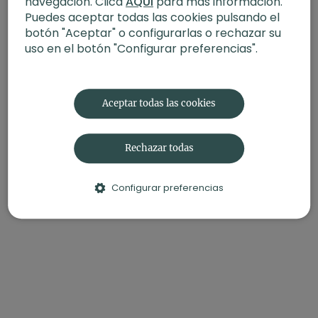
navegación. Clica
AQUÍ
para más información.
-Intensidad:
3
Puedes aceptar todas las cookies pulsando el
-Material:
Correa (recomendada)
-Enfoque:
Sentir la asana con el “bind” o enlace.
botón "Aceptar" o configurarlas o rechazar su
-Propósito:
Transición
uso en el botón "Configurar preferencias".
Replay del 21 de noviembre de 2022
Aceptar todas las cookies
Rechazar todas
Configurar preferencias