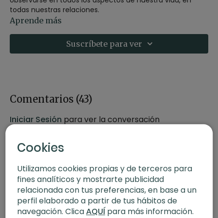
todas nuestras relaciones.
Aprende más
En esta clase de Vinyasa trabajaremos extensiones para
explorar la apertura y flexiones para trabajar la
Suscríbete para ver
receptividad y así buscar un equilibrio interno que nos
permita visualizar dónde queremos estar en esta relación
general con el entorno.
-
Estilo
: Vinyasa
-
Profesor
: Agus
Comentarios (
43
)
-
Duración
: 61 minutos
-
Nivel
: Multinivel
Iniciar Sesión
para ver la conversación
-
Intensidad
: 3
-
Material
: 2 bloques
Cookies
-
Enfoque
: Extensiones y flexiones
-
Propósito
: Abundancia
-
Fecha
: 18 de noviembre 2024
Utilizamos cookies propias y de terceros para
fines analíticos y mostrarte publicidad
relacionada con tus preferencias, en base a un
perfil elaborado a partir de tus hábitos de
navegación. Clica
AQUÍ
para más información.