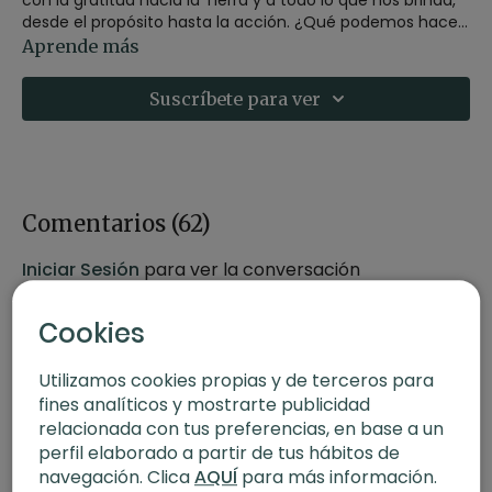
desde el propósito hasta la acción. ¿Qué podemos hacer
en nuestro día para cuidarla más? Cada uno desde su
Aprende más
lugar. Asana estará enfocada en torsiones.
Suscríbete para ver
-
Estilo
: Vinyasa
-
Profesor
: Agus Burton
-
Duración
: 60 minutos
-
Nivel
: Multinivel
-
Intensidad
: 3
-
Material
: Bloques
Comentarios (
62
)
-
Enfoque
: Torsiones
-
Propósito
: Pachamama, la Madre Tierra
Iniciar Sesión
para ver la conversación
-
Fecha
: 29 de julio 2024
Cookies
Utilizamos cookies propias y de terceros para
fines analíticos y mostrarte publicidad
relacionada con tus preferencias, en base a un
perfil elaborado a partir de tus hábitos de
navegación. Clica
AQUÍ
para más información.