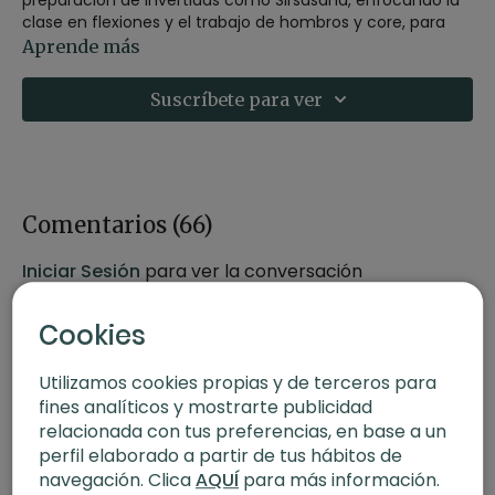
clase en flexiones y el trabajo de hombros y core, para
seguir acercándonos a las posturas con la cabeza debajo
Aprende más
y enfrentarnos al desafío con energía de juego.
Suscríbete para ver
-Estilo: vinyasa
-Profesor: Agus Burton
-Duración: 60 minutos
Comentarios (
66
)
-Nivel: multinivel
Iniciar Sesión
para ver la conversación
-Intensidad: 3
Cookies
-Material: 2 bloques
Utilizamos cookies propias y de terceros para
-Enfoque: flexiones e invertidas
fines analíticos y mostrarte publicidad
relacionada con tus preferencias, en base a un
-Propósito: De la intención a la práctica
perfil elaborado a partir de tus hábitos de
navegación. Clica
AQUÍ
para más información.