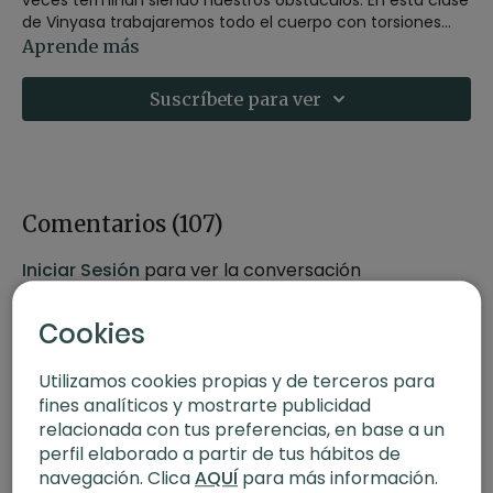
de Vinyasa trabajaremos todo el cuerpo con torsiones
para limpiar y soltar aquellos patrones establecidos que
Aprende más
no nos dejan avanzar. Buscando en simultáneo el trabajo
físico y sutil con posturas de rotación de la columna para
Suscríbete para ver
todo el cuerpo y una meditación más larga al final.
- Estilo: Vinyasa
- Profesor: Agus Burton
- Duración: 60 minutos
Comentarios (
107
)
- Nivel: Multinivel
- Intensidad: 3
Iniciar Sesión
para ver la conversación
- Material:
Bloques
- Enfoque: Torsiones
Cookies
- Propósito: Valores del Yoga
Utilizamos cookies propias y de terceros para
fines analíticos y mostrarte publicidad
relacionada con tus preferencias, en base a un
perfil elaborado a partir de tus hábitos de
navegación. Clica
AQUÍ
para más información.