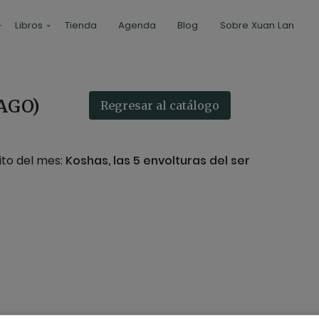
Libros
Tienda
Agenda
Blog
Sobre Xuan Lan
Transmisión en directo finalizada
 AGO)
Regresar al catálogo
ito del mes:
Koshas, las 5 envolturas del ser