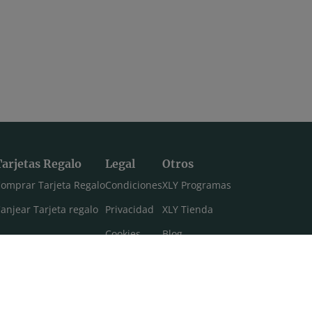
Tarjetas Regalo
Legal
Otros
omprar Tarjeta Regalo
Condiciones
XLY Programas
anjear Tarjeta regalo
Privacidad
XLY Tienda
Cookies
Blog
Aviso legal
Máster 108