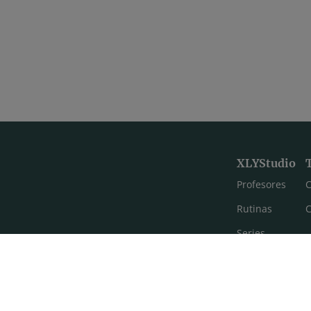
XLYStudio
Profesores
C
Rutinas
C
Series
Estilos de yoga
Meditación
FAQ's