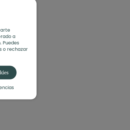
rarte
orado a
. Puedes
s o rechazar
okies
encias