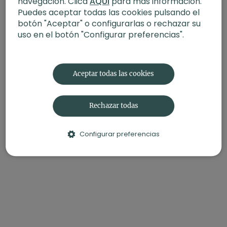
navegación. Clica
AQUÍ
para más información.
-Profesor: Arturo Tierra
Puedes aceptar todas las cookies pulsando el
-Duración: 75 minutos
-Nivel: multinivel
botón "Aceptar" o configurarlas o rechazar su
-Intensidad: 3 (activa)
uso en el botón "Configurar preferencias".
-Material: dos bloques
-Enfoque: aperturas laterales
-Propósito: Sororidad
-Fecha: 24 de marzo 2025
Aceptar todas las cookies
Contenido relacionado:
Volver a ti. Vinyasa con Agus
Rechazar todas
Configurar preferencias