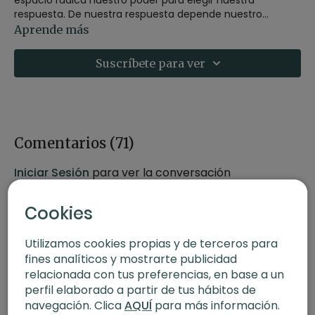
respuesta. De nuestra respuesta depende nuestro
crecimiento y libertad. Viktor Frankl
Realiza una práctica completa con pranyama y asanas
Aprende más
avanzadas como la transición de bakasana a salamba
sirsasana (trípode).
Suscríbete para ver
En este artículo
"XLY Open Day"
encontrarás toda la
información sobre nuestro aniversario.
Sigue profundizando en las invertidas con la serie de
Rebeca:
"Invertidas avanzadas".
Replay del 24 de mayo de 2022.
Comentarios (
71
)
Iniciar Sesión
para ver la conversación
Cookies
Utilizamos cookies propias y de terceros para
fines analíticos y mostrarte publicidad
relacionada con tus preferencias, en base a un
perfil elaborado a partir de tus hábitos de
navegación. Clica
AQUÍ
para más información.