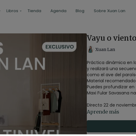
Libros
Tienda
Agenda
Blog
Sobre Xuan Lan
Vayu o vient
Xuan Lan
Práctica dinámica en l
y realizará una secuen
como el ave del paraíso
Material recomendado:
Puedes profundizar en 
Maxi Fular Savasana nat
Directo 22 de noviembr
Aprende más