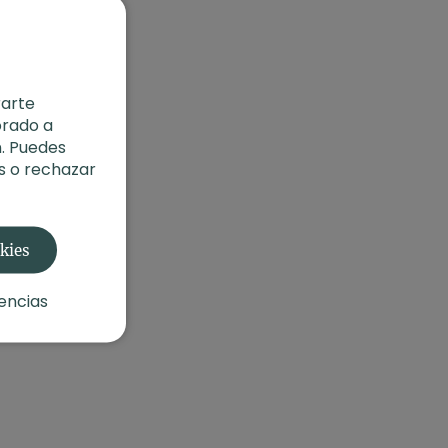
rarte
orado a
. Puedes
s o rechazar
okies
encias