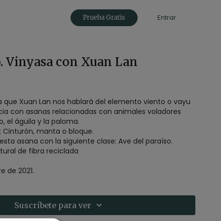
Entrar
Prueba Gratis
o. Vinyasa con Xuan Lan
a que Xuan Lan nos hablará del elemento viento o vayu
cia con asanas relacionadas con animales voladores
, el águila y la paloma.
 Cinturón, manta o bloque.
esta asana con la siguiente clase:
Ave del paraíso.
ural de fibra reciclada
e de 2021.
Suscríbete para ver