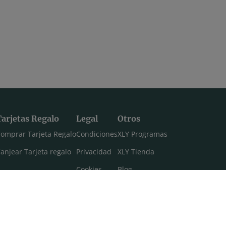
Tarjetas Regalo
Legal
Otros
omprar Tarjeta Regalo
Condiciones
XLY Programas
anjear Tarjeta regalo
Privacidad
XLY Tienda
Cookies
Blog
Aviso legal
Máster 108