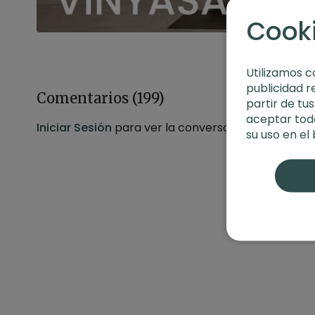
Cook
Utilizamos c
publicidad r
Comentarios (
199
)
partir de tu
aceptar toda
Iniciar Sesión
para ver la conversación
su uso en el