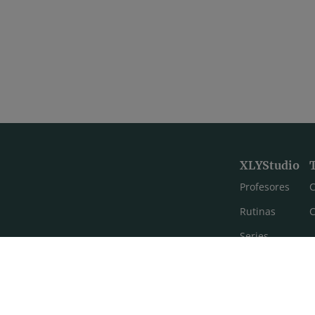
XLYStudio
Profesores
C
Rutinas
C
Series
Estilos de yoga
Meditación
FAQ's