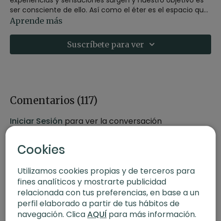
ser consciente de ello. Así como el éter es el espacio que
permite a todos los elementos ser.
Aprende más
Replay del 30 de noviembre de 2021
Suscríbete para ver
Comentarios (
117
)
Iniciar Sesión
para ver la conversación
Cookies
Utilizamos cookies propias y de terceros para
fines analíticos y mostrarte publicidad
relacionada con tus preferencias, en base a un
perfil elaborado a partir de tus hábitos de
navegación. Clica
AQUÍ
para más información.