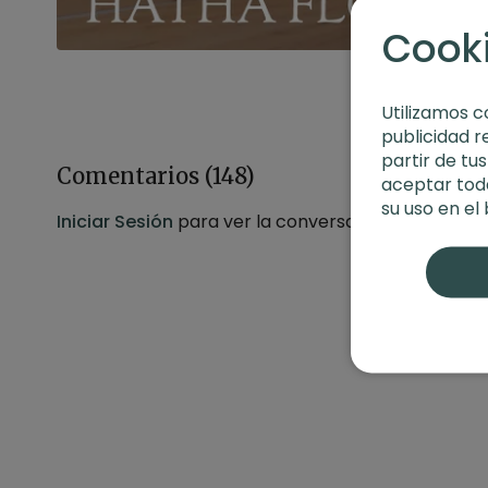
Cook
Utilizamos c
publicidad r
partir de tu
Comentarios (
148
)
aceptar toda
su uso en el
Iniciar Sesión
para ver la conversación