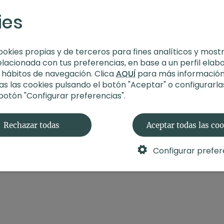
ies
Estilo
: hatha flow
Profesor
: Agus Burt
Duración:
61 minuto
ookies propias y de terceros para fines analíticos y most
Nivel
: principiantes
elacionada con tus preferencias, en base a un perfil elab
Intensidad
: 3 (activ
s hábitos de navegación. Clica
AQUÍ
para más información
Enfoque
: cadera
s las cookies pulsando el botón "Aceptar" o configurarla
Material
: cinturón y
 botón "Configurar preferencias".
Propósito
: Autocuid
Fecha
: 27 de octubr
Rechazar todas
Aceptar todas las co
Configurar prefer