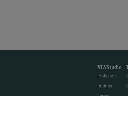
XLYStudio
Profesores
C
Rutinas
C
Series
Estilos de yoga
Meditación
FAQ's