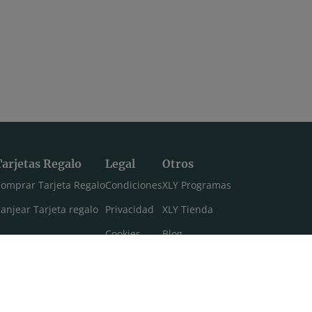
Tarjetas Regalo
Legal
Otros
omprar Tarjeta Regalo
Condiciones
XLY Programas
anjear Tarjeta regalo
Privacidad
XLY Tienda
Cookies
Blog
Aviso legal
Máster 108