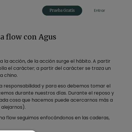
Entrar
Prueba Gratis
ha flow con Agus
a la acción, de la acción surge el hábito. A partir
lla el carácter; a partir del carácter se traza un
a chino.
na responsabilidad y para eso debemos tomar el
emos durante nuestros días. Durante el reposo y
 cada cosa que hacemos puede acercarnos más a
 alejarnos).
tha flow seguimos enfocándonos en las caderas,
uir skandasana, una asana con la que movilizarás
tura cadera.