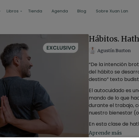
Libros
Tienda
Agenda
Blog
Sobre Xuan Lan
Hábitos. Hat
Agustín Burton
“De la intención brot
del hábito se desarro
destino” texto budist
El autocuidado es u
mando de lo que hac
durante el trabajo,
nuestro bienestar (o
En esta clase de ha
esta vez para constr
Aprende más
y mejorarás su aper