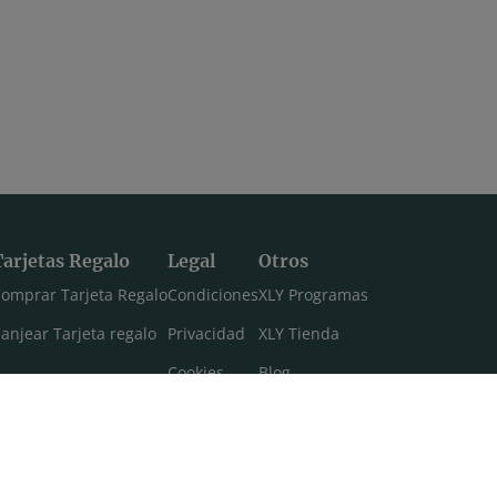
Tarjetas Regalo
Legal
Otros
omprar Tarjeta Regalo
Condiciones
XLY Programas
anjear Tarjeta regalo
Privacidad
XLY Tienda
Cookies
Blog
Aviso legal
Máster 108