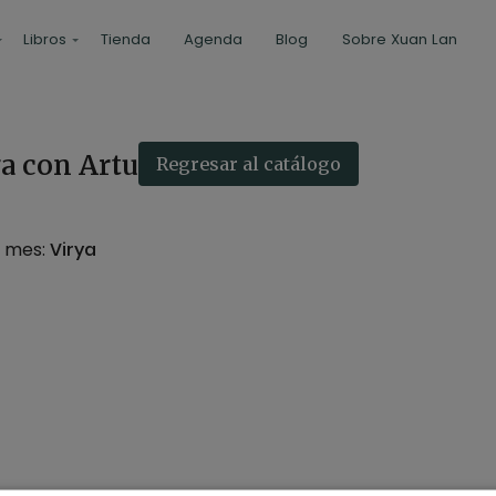
Libros
Tienda
Agenda
Blog
Sobre Xuan Lan
Transmisión en directo finalizada
ga con Arturo Tierra
Regresar al catálogo
 mes:
Virya