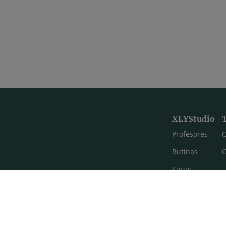
XLYStudio
Profesores
C
Rutinas
C
Series
Estilos de yoga
Meditación
FAQ's