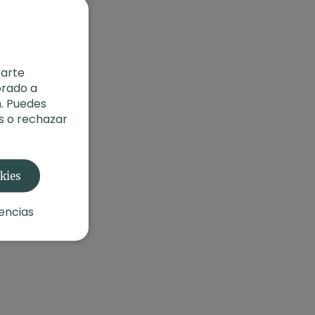
rarte
orado a
. Puedes
s o rechazar
okies
encias