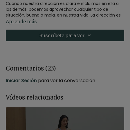
Cuando nuestra dirección es clara e incluimos en ella a
los demás, podemos aprovechar cualquier tipo de
situación, buena o mala, en nuestra vida. La dirección es
el motor para continuar nuestro camino.
Aprende más
Estilo
: Mindfulness
Suscríbete para ver
Profesor
: Germán Jurado
Duración
: 20 minutos
Recomendaciones
: Adopta una postura cómoda para
la meditación puedes hacerla sentado en una silla o
sobre un cojín.
Comentarios (
23
)
Iniciar Sesión
para ver la conversación
Vídeos relacionados