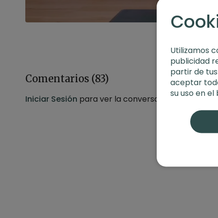
Cook
Utilizamos c
publicidad r
partir de tu
Comentarios (
83
)
aceptar toda
su uso en el
Iniciar Sesión
para ver la conversación