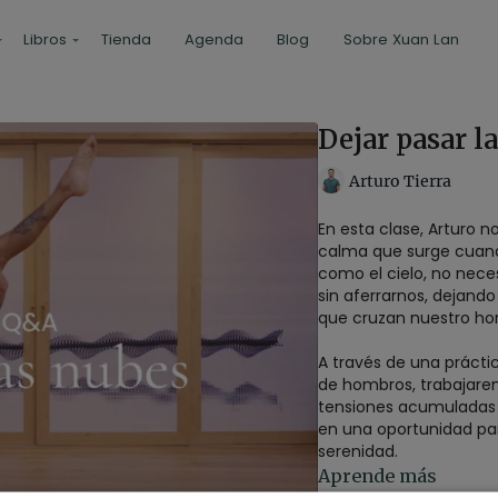
Libros
Tienda
Agenda
Blog
Sobre Xuan Lan
Dejar pasar l
Arturo Tierra
En esta clase, Arturo n
calma que surge cuand
como el cielo, no neces
sin aferrarnos, dejan
que cruzan nuestro hori
A través de una prácti
de hombros, trabajare
tensiones acumuladas y
en una oportunidad par
serenidad.
Aprende más
Cuando dejamos de in