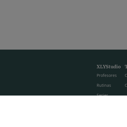
XLYStudio
Profesores
C
Rutinas
C
Series
Estilos de yoga
Meditación
FAQ's