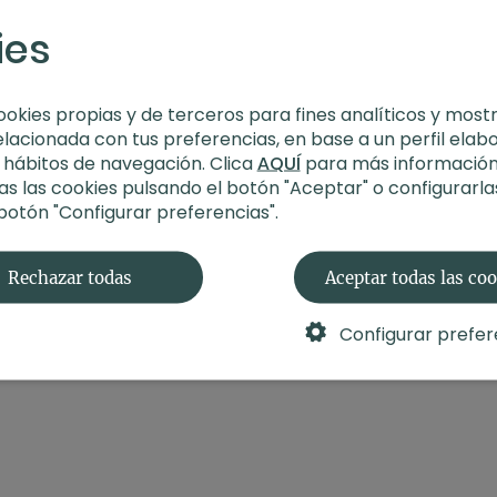
respiramos, descubrimo
ies
nubes.
Estilo
: vinyasa yoga
Profesor
: Arturo Tie
Duración
: 64 minut
ookies propias y de terceros para fines analíticos y most
Nivel
: multinivel
elacionada con tus preferencias, en base a un perfil elab
Intensidad
: 3 (acti
s hábitos de navegación. Clica
AQUÍ
para más información
Material
: sin materi
s las cookies pulsando el botón "Aceptar" o configurarla
Enfoque
: apertura
 botón "Configurar preferencias".
Propósito
: Abraza e
Fecha
: 10 de novie
Rechazar todas
Aceptar todas las co
Contenido relacionad
Configurar prefer