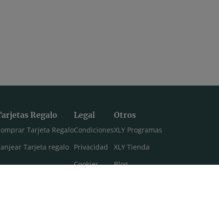
Tarjetas Regalo
Legal
Otros
omprar Tarjeta Regalo
Condiciones
XLY Programas
anjear Tarjeta regalo
Privacidad
XLY Tienda
Cookies
Blog
Aviso legal
Máster 108