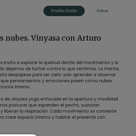
Entrar
Prueba Gratis
as nubes. Vinyasa con Arturo
os invita a explorar la quietud detrás del movimiento y la
o dejamos de luchar contra lo que sentimos. La mente,
ita despejarse para ser cielo: solo aprender a observar
do que pensamientos y emociones pasen como nubes
zonte interior.
ca de vinyasa yoga enfocada en la apertura y movilidad
mos posturas que expanden el pecho, suavizan
 liberan la respiración. Cada movimiento se convierte
a crear espacio interno y habitar el presente con
tentar cambiar el momento y simplemente lo