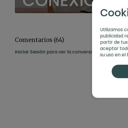
Cook
Utilizamos c
publicidad r
Comentarios (
64
)
partir de tu
aceptar toda
Iniciar Sesión
para ver la conversación
su uso en el