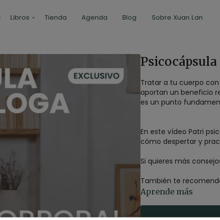
Libros
Tienda
Agenda
Blog
Sobre Xuan Lan
Psicocápsula
Tratar a tu cuerpo con
aportan un beneficio r
es un punto fundament
En este vídeo Patri p
cómo despertar y pract
Si quieres más consejos
También te recomendamo
conseguirlo.
Aprende más