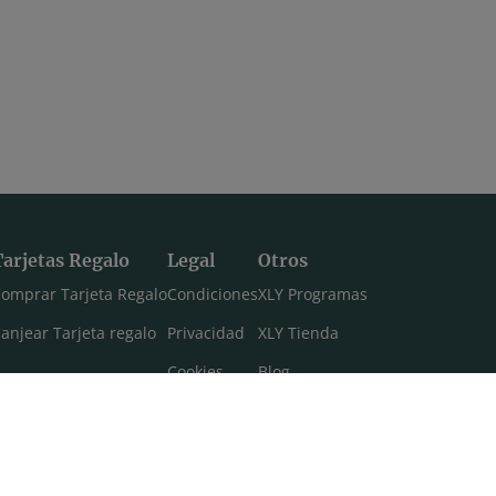
Tarjetas Regalo
Legal
Otros
omprar Tarjeta Regalo
Condiciones
XLY Programas
anjear Tarjeta regalo
Privacidad
XLY Tienda
Cookies
Blog
Aviso legal
Máster 108