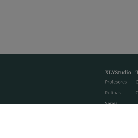
XLYStudio
Profesores
C
Rutinas
C
Series
Estilos de yoga
Meditación
FAQ's