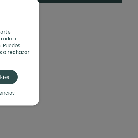
rarte
orado a
. Puedes
s o rechazar
okies
encias